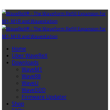
Home
Über WaveReX
Downloads
WaveM1
WaveR8
WaveU
WaveDDD
Firmware Updater
Shop