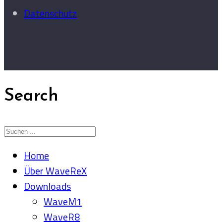
Datenschutz
Search
Home
Über WaveReX
Downloads
WaveM1
WaveR8