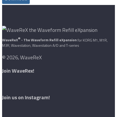
®
WaveReX
- The Waveform Refill eXpansion
for KORG M1, M1R,
M3R, Wavestation, Wavestation A/D and T-series
© 2026, WaveReX
Join WaveRex!
Join us on Instagram!