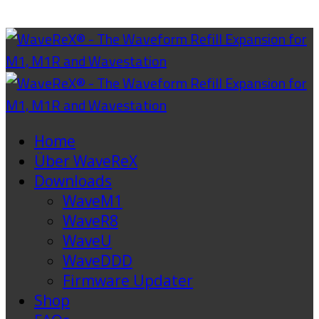
Home
Über WaveReX
Downloads
WaveM1
WaveR8
WaveU
WaveDDD
Firmware Updater
Shop