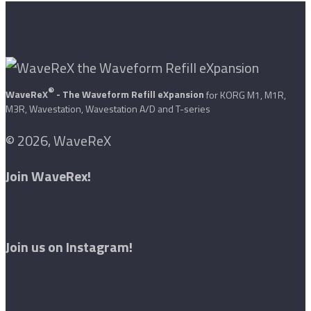
®
WaveReX
- The Waveform Refill eXpansion
for KORG M1, M1R,
M3R, Wavestation, Wavestation A/D and T-series
© 2026, WaveReX
Join WaveRex!
Join us on Instagram!