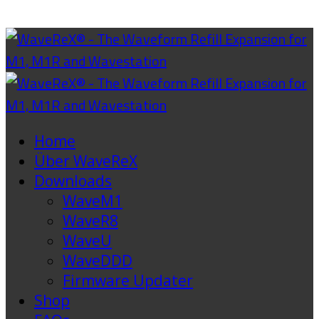
Home
Über WaveReX
Downloads
WaveM1
WaveR8
WaveU
WaveDDD
Firmware Updater
Shop